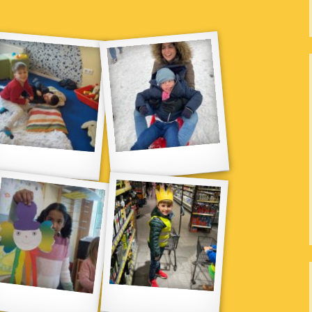
g
Plätzchen backen macht sooo v
Spaß