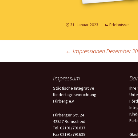
31. Januar 2023
Erlebnisse
Beitrags-
←
Impressionen Dezember 20
Navigation
Impressum
Ban
Städtische Integrative
Ihre
Kindertageseinrichtung
Unte
Fürberg e.V.
Förd
Inte
Kind
Fürberger Str. 24
Fürb
42857 Remscheid
Tel. 02191/791637
Fax 02191/791639
Gläu