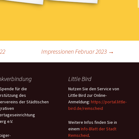
22
Impressionen Februar 2023
→
kverbindung
Little Bird
 Spende für die
Nutzen Sie den Service von
rstützung des
Little Bird zur Online-
ervereins der Städtischen
Anmeldung:
https://portal.little-
grativen
bird.de/remscheid
ertageseinrichtung
erg e.V.
Weitere Infos finden Sie in
einem
Info-Blatt der Stadt
biger-
Remscheid
.