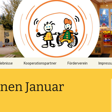
 integrative
eseinrichtung Fü
lebnisse
Kooperationspartner
Förderverein
Impress
Projekte
nen Januar
alen
r es