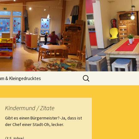
rberg e.V.
Suche
um & Kleingedrucktes
nach:
Kindermund / Zitate
Gibt es einen Bürgermeister?-Ja, dass ist
der Chef einer Stadt-Oh, lecker.
(3,5 Jahre)