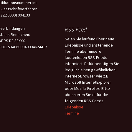
tifikationsnummer im
-Lastschriftverfahren:
2ZZZ00001004133
verbindungen:
RSS-Feed
sbank Remscheid
Seien Sie laufend über neue
 VBRS DE 33XXX
Erlebnisse und anstehende
: DE15340600940004624417
Termine über unsere
kostenlosen RSS-Feeds
informiert. Dafür benötigen Sie
lediglich einen gewöhnlichen
Internet-Browser wie z.B.
Microsoft InternetExplorer
oder Mozilla Firefox. Bitte
abonnieren Sie dafür die
folgenden RSS-Feeds:
Erlebnisse
Termine