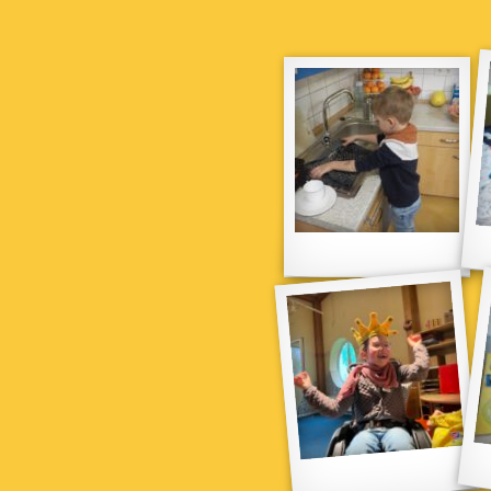
selbst zu tun“
Bewegung
Gesunde Ernährun