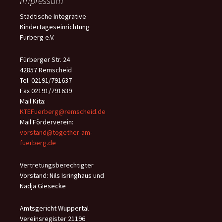
Impressum
Heute habe ich das magische Säckchen und darf den
Die Rakete vom Weihnachtsmann ist bei uns ganz
Im Adventskalender waren Socken für mich
Wichtel Winnie hat Geschenke gebracht
Uii, heute darf ich ein Türchen öffnen
Was für eine leckere Schokosauerei
Der Willi Wichtel spielt uns Streiche
Die Ritterburg ist besonders toll
Selbstgepresster O-Saft. Lecker
Wir spielen Frühstück am Tisch
Wichtel Winnie ist eingezogen
Wir backen leckere Plätzchen
Uiuiui...Zaubersand
Städtische Integrative
Adventskalender öffnen
weit abgehoben
Kindertageseinrichtung
Fürberg e.V.
Fürberger Str. 24
42857 Remscheid
Tel. 02191/791637
Fax 02191/791639
Mail Kita:
KTEFuerberg@remscheid.de
Mail Förderverein:
vorstand@together-am-
fuerberg.de
Vertretungsberechtigter
Vorstand: Nils Isringhaus und
Nadja Giesecke
Amtsgericht Wuppertal
Vereinsregister 21196