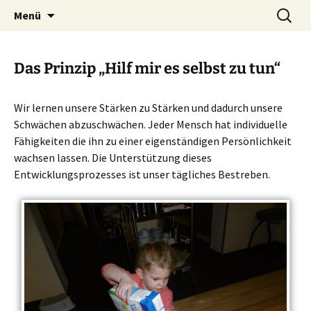
Zum
Suche
Städtische integrative
Menü
Inhalt
nach:
Kindertageseinrichtung
springen
Fürberg e.V.
Das Prinzip „Hilf mir es selbst zu tun“
Wir lernen unsere Stärken zu Stärken und dadurch unsere
Schwächen abzuschwächen. Jeder Mensch hat individuelle
Fähigkeiten die ihn zu einer eigenständigen Persönlichkeit
wachsen lassen. Die Unterstützung dieses
Entwicklungsprozesses ist unser tägliches Bestreben.