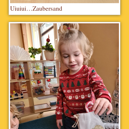
Uiuiui…Zaubersand