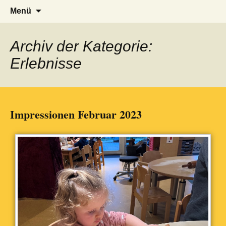
Städtische integrative
Zum
Suche
Menü
Inhalt
nach:
Kindertageseinrichtung Fürberg
springen
e.V.
Archiv der Kategorie:
Erlebnisse
Impressionen Februar 2023