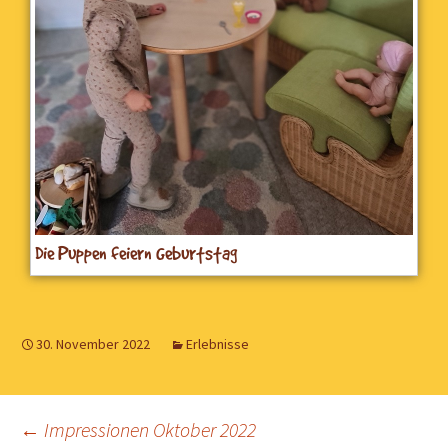
Die Puppen feiern Geburtstag
30. November 2022
Erlebnisse
Beitrags-
←
Impressionen Oktober 2022