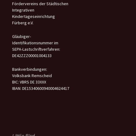
Fördervereins der Städtischen
Integrativen
Kindertageseinrichtung
Fürberg e.V.
Gläubiger-
Identifikationsnummer im
SEPA-Lastschriftverfahren:
DE42ZZZ00001004133
Bankverbindungen:
Volksbank Remscheid
BIC: VBRS DE 33XXX
IBAN: DE15340600940004624417
Little Bird