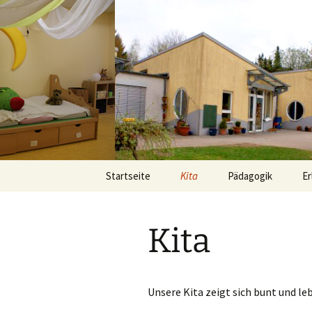
Städtische
Kindertag
Zum
Startseite
Kita
Pädagogik
Er
Inhalt
springen
Team
Inklusion
Kita
Partizipation
Förderung der sozi
Kompetenz
Unsere Kita zeigt sich bunt und le
Das Prinzip „Hilf mi