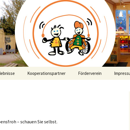
 integrative
eseinrichtung Fü
lebnisse
Kooperationspartner
Förderverein
Impress
Projekte
alen
bensfroh – schauen Sie selbst.
r es