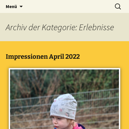
Zum
Suche
Städtische integrative
Menü
Inhalt
nach:
Kindertageseinrichtung
springen
Fürberg e.V.
Archiv der Kategorie: Erlebnisse
Impressionen April 2022